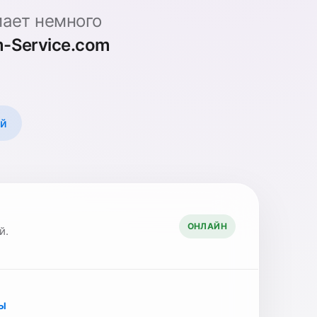
ает немного
-Service.com
ой
ОНЛАЙН
й.
Ы