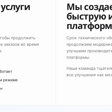
услуги
Мы созда
быструю 
платформ
 чтобы продолжить
Срок технического об
е заказов во время
продолжаем модерниз
я.
улучшаем производите
платформы.
Наша команда тщатель
ботает
все улучшения как мо
ом режиме
ен