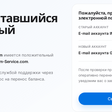
ставшийся
Пожалуйста, пр
электронной п
вый
СТАРЫЙ АККАУНТ
E-mail аккаунта 
НОВЫЙ АККАУНТ
E-mail аккаунта 
om
имеется положительный
m-Service.com
.
После проверки п
 службой поддержки через
оперативно перене
с на перенос баланса.
уведомим вас о з
Св