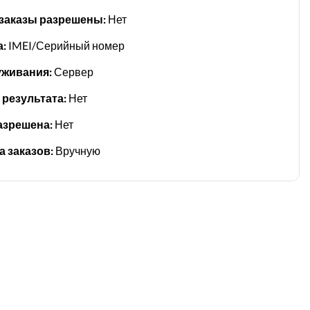
заказы разрешены:
Нет
а:
IMEI/Серийный номер
уживания:
Сервер
результата:
Нет
азрешена:
Нет
 заказов:
Вручную