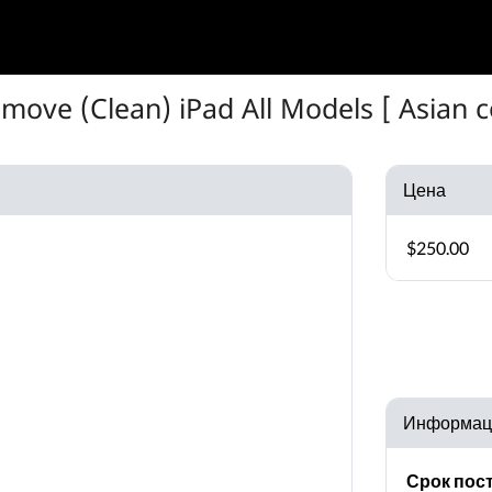
move (Clean) iPad All Models [ Asian c
Цена
$250.00
Информац
Срок пост