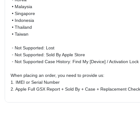
•
Malaysia
•
Singapore
•
Indonesia
•
Thailand
•
Taiwan
⁃ Not Supported: Lost
⁃ Not Supported: Sold By Apple Store
⁃ Not Supported Case History:
Find My [Device] / Activation Loc
When placing an order, you need to provide us:
1. IMEI or Serial Number
2.
Apple Full GSX Report + Sold By + Case + Replacement Check